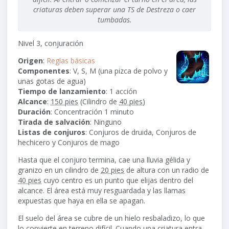
criaturas deben superar una TS de Destreza o caer
tumbadas.
Nivel 3, conjuración
Origen
:
Reglas básicas
Componentes
: V, S, M (una pizca de polvo y
unas gotas de agua)
Tiempo de lanzamiento
: 1 acción
Alcance
:
150 pies
(Cilindro de
40 pies
)
Duración
: Concentración 1 minuto
Tirada de salvación
: Ninguno
Listas de conjuros
: Conjuros de druida, Conjuros de
hechicero y Conjuros de mago
Hasta que el conjuro termina, cae una lluvia gélida y
granizo en un cilindro de
20 pies
de altura con un radio de
40 pies
cuyo centro es un punto que elijas dentro del
alcance. El área está muy resguardada y las llamas
expuestas que haya en ella se apagan.
El suelo del área se cubre de un hielo resbaladizo, lo que
lo convierte en terreno difícil. Cuando una criatura entra