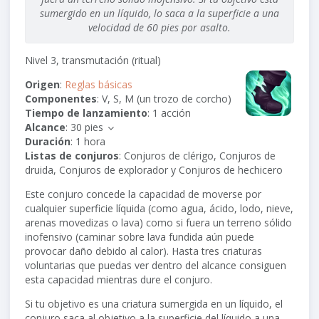
sumergido en un líquido, lo saca a la superficie a una
velocidad de
60 pies
por asalto.
Nivel 3, transmutación (ritual)
Origen
:
Reglas básicas
Componentes
: V, S, M (un trozo de corcho)
Tiempo de lanzamiento
: 1 acción
Alcance
:
30 pies
Duración
: 1 hora
Listas de conjuros
: Conjuros de clérigo, Conjuros de
druida, Conjuros de explorador y Conjuros de hechicero
Este conjuro concede la capacidad de moverse por
cualquier superficie líquida (como agua, ácido, lodo, nieve,
arenas movedizas o lava) como si fuera un terreno sólido
inofensivo (caminar sobre lava fundida aún puede
provocar daño debido al calor). Hasta tres criaturas
voluntarias que puedas ver dentro del alcance consiguen
esta capacidad mientras dure el conjuro.
Si tu objetivo es una criatura sumergida en un líquido, el
conjuro saca al objetivo a la superficie del líquido a una