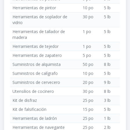
Herramientas de pintor
10 po
5 lb
Herramientas de soplador de
30 po
5 lb
vidrio
Herramientas de tallador de
1 po
5 lb
madera
Herramientas de tejedor
1 po
5 lb
Herramientas de zapatero
5 po
5 lb
Suministros de alquimista
50 po
8 lb
Suministros de calígrafo
10 po
5 lb
Suministros de cervecero
20 po
9 lb
Utensilios de cocinero
30 po
8 lb
Kit de disfraz
25 po
3 lb
Kit de falsificación
15 po
5 lb
Herramientas de ladrón
25 po
1 lb
Herramientas de navegante
25 po
2 lb