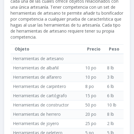
cada una de las cuales ofrece objetos relacionados con
una única artesanía. Tener competencia con un set de
herramientas de artesano te permite añadir tu bonificador
por competencia a cualquier prueba de característica que
hagas al usar las herramientas de tu artesanía. Cada tipo
de herramientas de artesano requiere tener su propia
competencia.
Objeto
Precio
Peso
Herramientas de artesano
Herramientas de albañil
10 po
8 lb
Herramientas de alfarero
10 po
3 lb
Herramientas de carpintero
8 po
6 lb
Herramientas de cartógrafo
15 po
6 lb
Herramientas de constructor
50 po
10 lb
Herramientas de herrero
20 po
8 lb
Herramientas de joyero
25 po
2 lb
Herramientas de peletero
5 po
5 lb