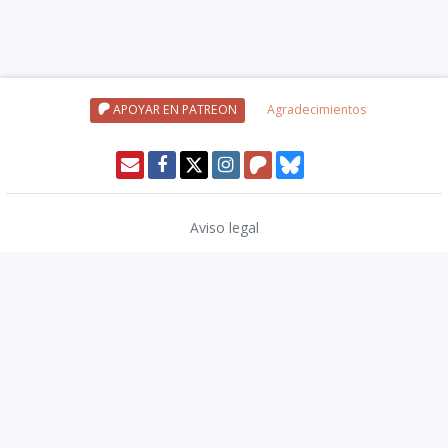
APOYAR EN PATREON
Agradecimientos
Aviso legal
Política de privacidad
Política de cookies
Modo oscuro 🌓
Copyright © 2026
TwinCoders
.
v2.13.1