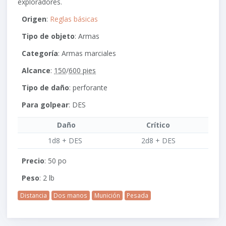
exploradores.
Origen
:
Reglas básicas
Tipo de objeto
: Armas
Categoría
: Armas marciales
Alcance
:
150
/
600 pies
Tipo de daño
: perforante
Para golpear
:
DES
Daño
Crítico
1d8 + DES
2d8 + DES
Precio
: 50 po
Peso
: 2 lb
Distancia
Dos manos
Munición
Pesada