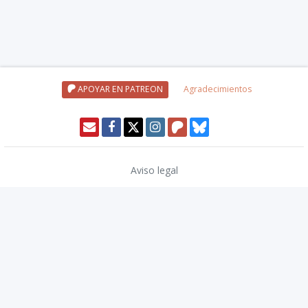
APOYAR EN PATREON
Agradecimientos
Aviso legal
Política de privacidad
Política de cookies
Modo oscuro 🌓
Copyright © 2026
TwinCoders
.
v2.14.2