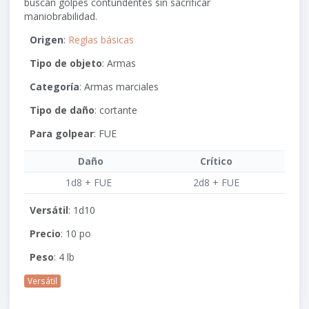
buscan golpes contundentes sin sacrificar
maniobrabilidad.
Origen
:
Reglas básicas
Tipo de objeto
: Armas
Categoría
: Armas marciales
Tipo de daño
: cortante
Para golpear
:
FUE
Daño
Crítico
1d8 + FUE
2d8 + FUE
Versátil
: 1d10
Precio
: 10 po
Peso
: 4 lb
Versátil