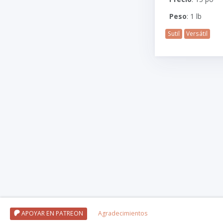
Peso
: 1 lb
Sutil
Versátil
APOYAR EN PATREON
Agradecimientos