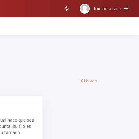
Iniciar sesión
Listado
cual hace que sea
punta, su filo es
 su tamaño