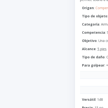
Origen
:
Compend
Tipo de objeto
Categoría
: Arm
Competencia
:
Objetivo
: Una c
Alcance
:
5 pies
Tipo de daño
: 
Para golpear
:
Versátil
: 1d8
Precio
: 15 po