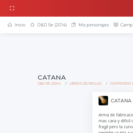
Inicio
D&D 5e (2014)
Mis personajes
Camp
CATANA
D&D 5E (2014)
LIBROS DE REGLAS
COMPENDIO 
CATANA
Arma de fabricaci
mas cara y dificil 
fragil pero la cu
permite usarla a