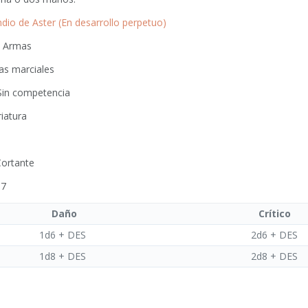
io de Aster (En desarrollo perpetuo)
: Armas
as marciales
 Sin competencia
riatura
Cortante
+7
Daño
Crítico
1d6 + DES
2d6 + DES
1d8 + DES
2d8 + DES