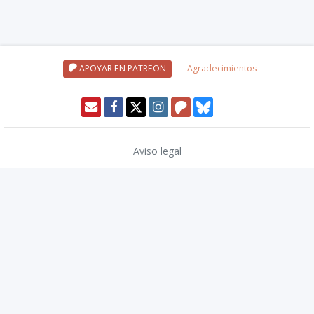
APOYAR EN PATREON
Agradecimientos
Aviso legal
Política de privacidad
Política de cookies
Modo oscuro 🌓
Copyright © 2026
TwinCoders
.
v2.13.1
Wizards of the Coast, Dungeons & Dragons, and their logos are