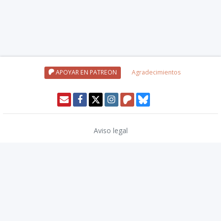
APOYAR EN PATREON
Agradecimientos
Aviso legal
Política de privacidad
Política de cookies
Modo oscuro 🌓
Copyright © 2026
TwinCoders
.
v2.13.1